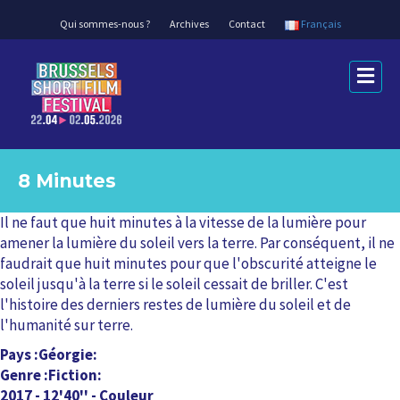
Qui sommes-nous ?
Archives
Contact
Français
M
e
n
u
8 Minutes
Il ne faut que huit minutes à la vitesse de la lumière pour
amener la lumière du soleil vers la terre. Par conséquent, il ne
faudrait que huit minutes pour que l'obscurité atteigne le
soleil jusqu'à la terre si le soleil cessait de briller. C'est
l'histoire des derniers restes de lumière du soleil et de
l'humanité sur terre.
Pays
Géorgie
Genre
Fiction
2017 - 12'40'' - Couleur