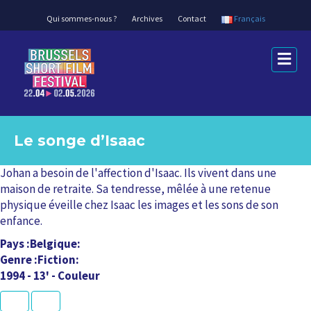
Qui sommes-nous ?
Archives
Contact
Français
M
e
n
u
Le songe d’Isaac
Johan a besoin de l'affection d'Isaac. Ils vivent dans une
maison de retraite. Sa tendresse, mêlée à une retenue
physique éveille chez Isaac les images et les sons de son
enfance.
Pays
Belgique
Genre
Fiction
1994 - 13' - Couleur
K
U
L
L
N
P