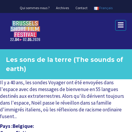
Qui sommes-nous ?
Archives
Contact
Français
M
e
n
u
Les sons de la terre (The sounds of
earth)
Il y a 40 ans, les sondes Voyager ont été envoyées dans
l'espace avec des messages de bienvenue en 55 langues
destinés aux extraterrestres. Alors qu'ils dérivent toujours
dans l'espace, Noël passe le réveillon dans sa famille
d'immigrés italiens, où les réflexions de racisme ordinaire
fusent...
Pays
Belgique