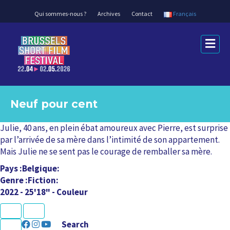
Qui sommes-nous ?
Archives
Contact
Français
M
e
n
u
Neuf pour cent
Julie, 40 ans, en plein ébat amoureux avec Pierre, est surprise
par l’arrivée de sa mère dans l’intimité de son appartement.
Mais Julie ne se sent pas le courage de remballer sa mère.
Pays
Belgique
Genre
Fiction
2022 - 25'18" - Couleur
K
U
L
L
N
P
e
r
U
C
a
a
Search
x
e