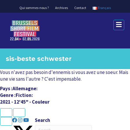
Qui sommes-nous ?
Archives
Contact
Français
M
e
n
u
sis-beste schwester
Vous n'avez pas besoin d'ennemis si vous avez une soeur. Mais
une vie sans l'autre ? C'est impensable.
Pays
Allemagne
Genre
Fiction
2021 - 12'45" - Couleur
K
U
L
L
N
P
e
r
U
C
a
a
Search
x
e
L
L
P
T
t
v