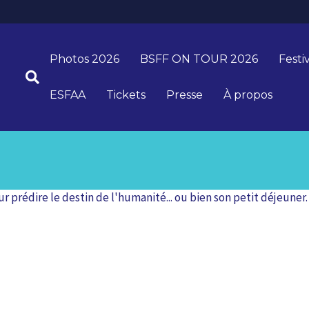
Photos 2026
BSFF ON TOUR 2026
Festi
ESFAA
Tickets
Presse
À propos
ur prédire le destin de l'humanité... ou bien son petit déjeun