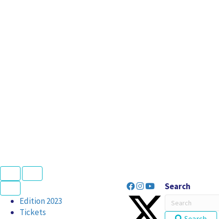
N
P
e
r
Search
x
e
t
v
Edition 2023
i
Tickets
o
Search