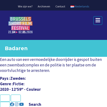
Wie zijn we?
Archieven
Contact
Nederlands
M
e
n
u
Badaren
Een auto van een vermoedelijke doorrijder is gespot buiten
een zwembadcomplex en de politie is ter plaatse om de
voortvluchtige te arresteren.
Pays
Zweden
Genre
Fictie
2020 - 12'59" - Couleur
K
U
L
L
N
P
e
r
U
C
a
a
Search
x
e