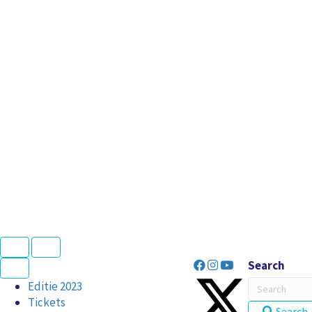
N
P
e
r
Search
x
e
t
v
Editie 2023
i
Tickets
o
Search