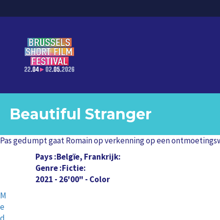
Beautiful Stranger
Pas gedumpt gaat Romain op verkenning op een ontmoetingswebs
Pays
Belgïe, Frankrijk
Genre
Fictie
2021 - 26'00" - Color
M
e
d