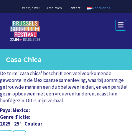
Wie zijn we?
Archieven
Contact
Nederlands
M
e
n
u
Casa Chica
De term 'casa chica' beschrijft een veelvoorkomende
gewoonte in de Mexicaanse samenleving, waarbij sommige
getrouwde mannen een dubbelleven leiden, en een parallel
gezin opbouwen met een vrouw en kinderen, naast hun
hoofdgezin. Dit is mijn verhaal.
Pays
Mexico
Genre
Fictie
2025 - 25' - Couleur