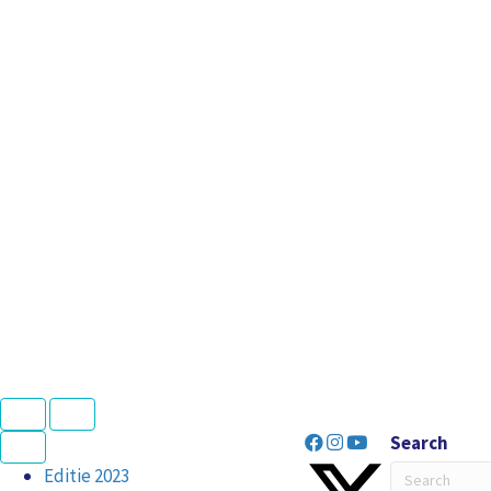
N
P
e
r
Search
x
e
t
v
Editie 2023