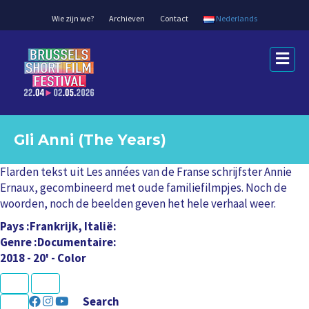
Wie zijn we?
Archieven
Contact
Nederlands
M
e
n
u
Gli Anni (The Years)
Flarden tekst uit Les années van de Franse schrijfster Annie
Ernaux, gecombineerd met oude familiefilmpjes. Noch de
woorden, noch de beelden geven het hele verhaal weer.
Pays
Frankrijk, Italië
Genre
Documentaire
2018 - 20' - Color
K
U
L
L
N
P
e
r
U
C
a
a
Search
x
e