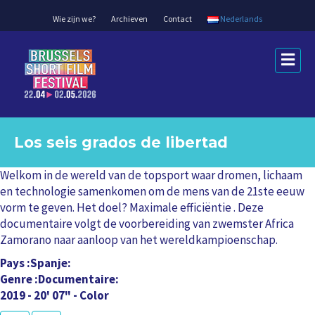
Wie zijn we?
Archieven
Contact
Nederlands
M
e
n
u
Los seis grados de libertad
Welkom in de wereld van de topsport waar dromen, lichaam
en technologie samenkomen om de mens van de 21ste eeuw
vorm te geven. Het doel? Maximale efficiëntie . Deze
documentaire volgt de voorbereiding van zwemster Africa
Zamorano naar aanloop van het wereldkampioenschap.
Pays
Spanje
Genre
Documentaire
2019 - 20' 07" - Color