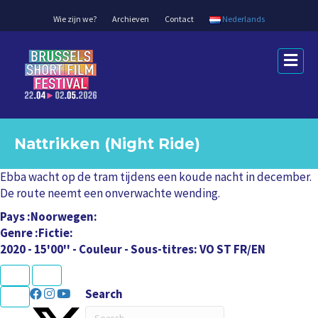
Wie zijn we?
Archieven
Contact
Nederlands
M
e
n
u
Nattrikken (Night Ride)
Ebba wacht op de tram tijdens een koude nacht in december.
De route neemt een onverwachte wending.
Pays
Noorwegen
Genre
Fictie
2020 - 15'00'' - Couleur - Sous-titres: VO ST FR/EN
K
U
L
L
N
P
e
r
U
C
a
a
Search
x
e
L
L
P
T
t
v