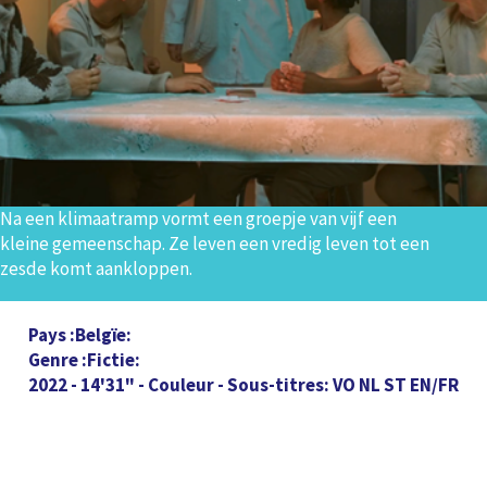
Na een klimaatramp vormt een groepje van vijf een
kleine gemeenschap. Ze leven een vredig leven tot een
zesde komt aankloppen.
Pays
Belgïe
Genre
Fictie
2022 - 14'31" - Couleur - Sous-titres: VO NL ST EN/FR