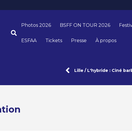
Photos 2026
BSFF ON TOUR 2026
Festi
ESFAA
Tickets
Presse
À propos
Lille / L'hybride : Ciné b
ation