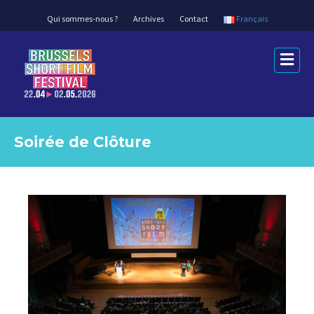
Qui sommes-nous ?
Archives
Contact
Français
M
e
n
u
Soirée de Clôture