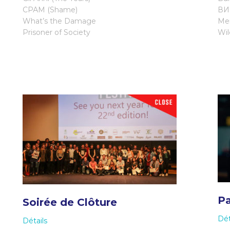
СРАМ (Shame)
ВИП
What’s the Damage
Me
Prisoner of Society
Wil
Pa
Soirée de Clôture
Dét
Détails