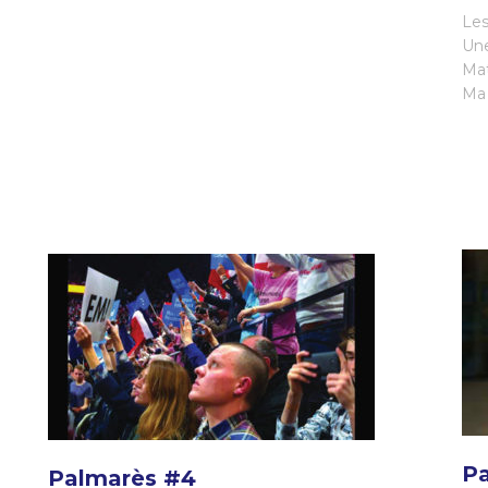
Les
Un
Mat
Ma 
P
Palmarès #4