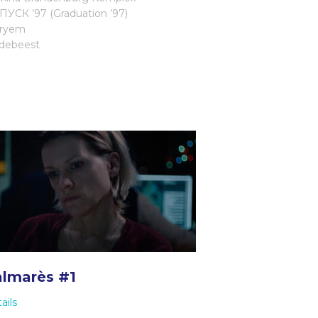
УСК ’97 (Graduation ’97)
ryem
debeest
lmarès #1
ails