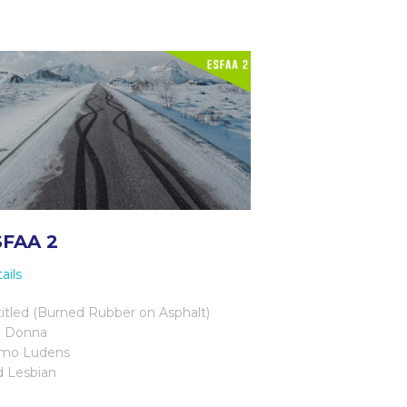
SFAA 2
ails
itled (Burned Rubber on Asphalt)
a Donna
mo Ludens
 Lesbian