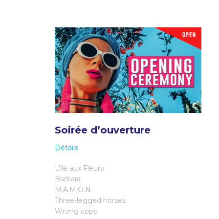
Soirée d’ouverture
Détails
L’île aux Fleurs
Barbara
M.A.M.O.N.
Three-legged horses
Wrong cops