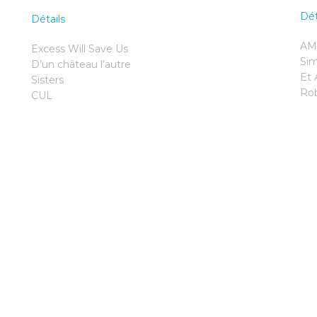
Dét
Détails
AM 
Excess Will Save Us
Sim
D’un château l’autre
Et 
Sisters
Rob
CUL