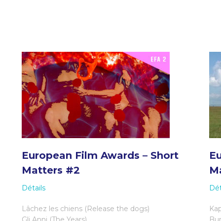
European Film Awards – Short
Eu
Matters #2
Ma
Détails
Dét
Lâchez les chiens (Release the dogs)
Kap
Gli Anni (The Years)
Bur