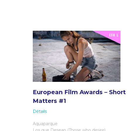
European Film Awards – Short
Matters #1
Détails
Aquaparque
Los que Desean (Those who desire)