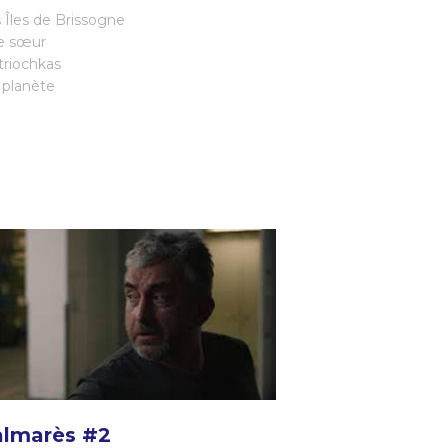
 Îles de Brissogne
e sœur
riochkas
planète
almarès #2