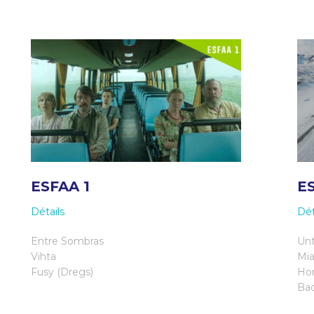
ESFAA 1
E
Détails
Dét
Entre Sombras
Unt
Vihta
Mi
Fusy (Dregs)
Ho
Bad