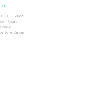
ails
CU CE (Pride)
on Pleure
Arnaud
erto le Canari