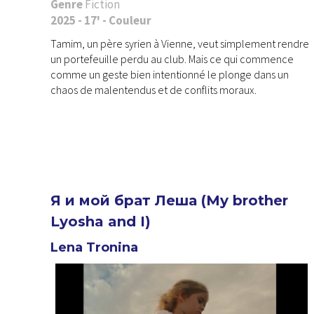
Genre
Fiction
2025 - 17' - Couleur
Tamim, un père syrien à Vienne, veut simplement rendre
un portefeuille perdu au club. Mais ce qui commence
comme un geste bien intentionné le plonge dans un
chaos de malentendus et de conflits moraux.
Я и мой брат Леша (My brother
Lyosha and I)
Lena Tronina