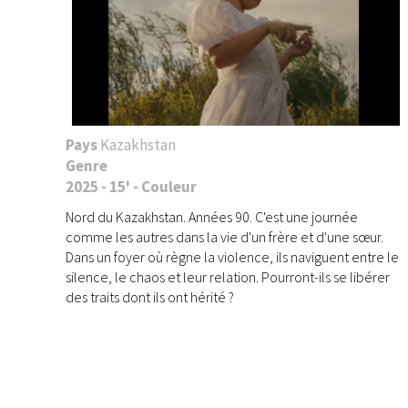
Pays
Kazakhstan
Genre
2025 - 15' - Couleur
Nord du Kazakhstan. Années 90. C'est une journée
comme les autres dans la vie d'un frère et d'une sœur.
Dans un foyer où règne la violence, ils naviguent entre le
silence, le chaos et leur relation. Pourront-ils se libérer
des traits dont ils ont hérité ?