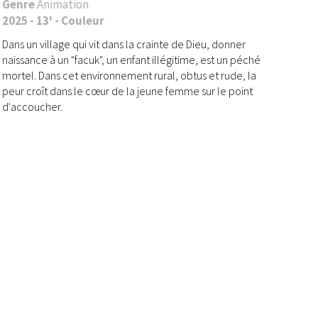
Genre
Animation
2025 - 13' - Couleur
Dans un village qui vit dans la crainte de Dieu, donner
naissance à un "facuk", un enfant illégitime, est un péché
mortel. Dans cet environnement rural, obtus et rude, la
peur croît dans le cœur de la jeune femme sur le point
d'accoucher.