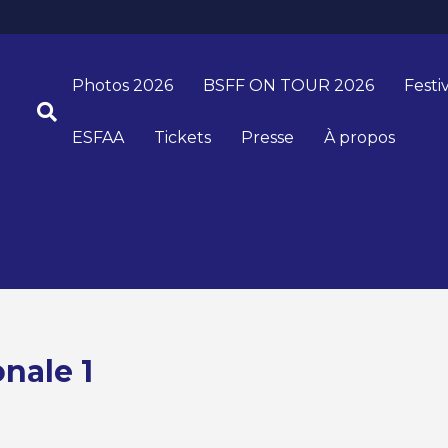
Photos 2026
BSFF ON TOUR 2026
Festi
ESFAA
Tickets
Presse
À propos
nale 1