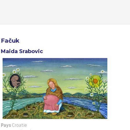
Fačuk
Maida Srabovic
Pays
Croatie