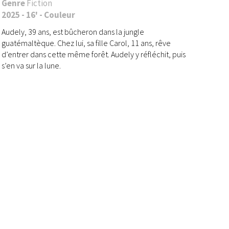
Genre
Fiction
2025 - 16' - Couleur
Audely, 39 ans, est bûcheron dans la jungle
guatémaltèque. Chez lui, sa fille Carol, 11 ans, rêve
d’entrer dans cette même forêt. Audely y réfléchit, puis
s’en va sur la lune.