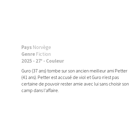
Pays
Norvège
Genre
Fiction
2025 - 27' - Couleur
Guro (37 ans) tombe sur son ancien meilleur ami Petter
(41 ans). Petter est accusé de viol et Guro n'est pas
certaine de pouvoir rester amie avec lui sans choisir son
camp dans l'affaire.