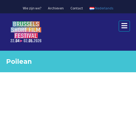
Wie zijn we?
Archieven
Contact
Nederlands
Me
Poilean