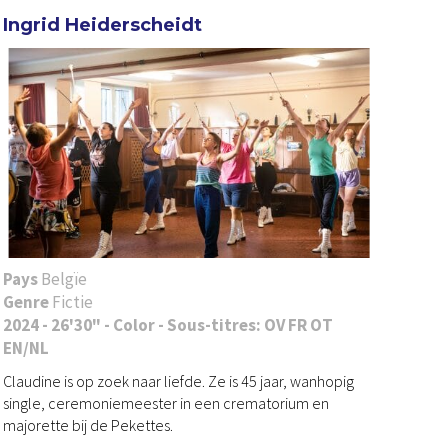
Ingrid Heiderscheidt
Pays
Belgïe
Genre
Fictie
2024 - 26'30" - Color - Sous-titres: OV FR OT
EN/NL
Claudine is op zoek naar liefde. Ze is 45 jaar, wanhopig
single, ceremoniemeester in een crematorium en
majorette bij de Pekettes.