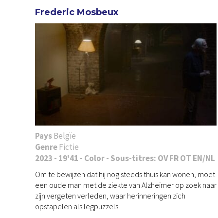
Frederic Mosbeux
Pays
Belgïe
Genre
Fictie
2023 - 19'41 - Color - Sous-titres: OV FR OT EN/NL
Om te bewijzen dat hij nog steeds thuis kan wonen, moet
een oude man met de ziekte van Alzheimer op zoek naar
zijn vergeten verleden, waar herinneringen zich
opstapelen als legpuzzels.