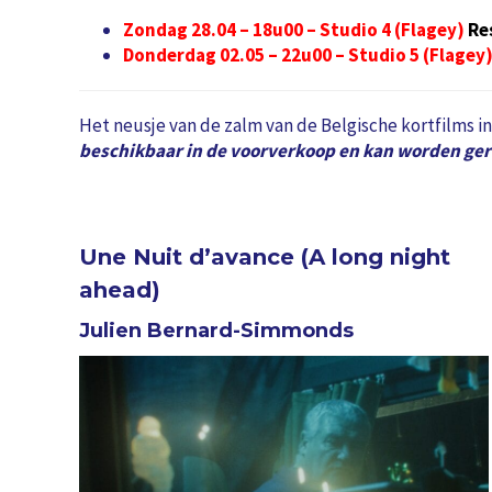
Zondag 28.04 – 18u00 – Studio 4 (Flagey)
Re
Donderdag 02.05 – 22u00 – Studio 5 (Flagey
Het neusje van de zalm van de Belgische kortfilms i
beschikbaar in de voorverkoop en kan worden ger
Une Nuit d’avance (A long night
ahead)
Julien Bernard-Simmonds