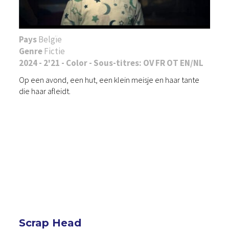
Pays
Belgïe
Genre
Fictie
2024 - 2'21 - Color - Sous-titres: OV FR OT EN/NL
Op een avond, een hut, een klein meisje en haar tante
die haar afleidt.
Scrap Head