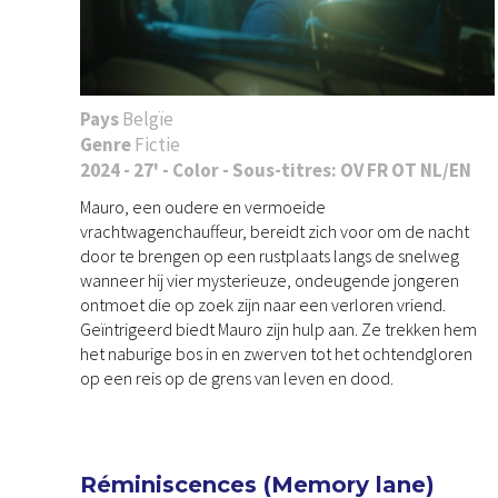
Pays
Belgïe
Genre
Fictie
2024 - 27' - Color - Sous-titres: OV FR OT NL/EN
Mauro, een oudere en vermoeide
vrachtwagenchauffeur, bereidt zich voor om de nacht
door te brengen op een rustplaats langs de snelweg
wanneer hij vier mysterieuze, ondeugende jongeren
ontmoet die op zoek zijn naar een verloren vriend.
Geïntrigeerd biedt Mauro zijn hulp aan. Ze trekken hem
het naburige bos in en zwerven tot het ochtendgloren
op een reis op de grens van leven en dood.
Réminiscences (Memory lane)