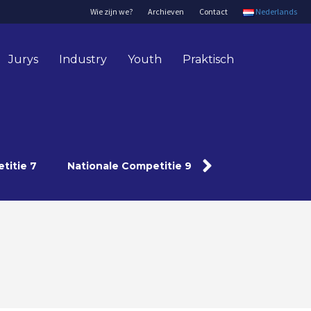
Wie zijn we?
Archieven
Contact
Nederlands
Jurys
Industry
Youth
Praktisch
titie 7
Nationale Competitie 9