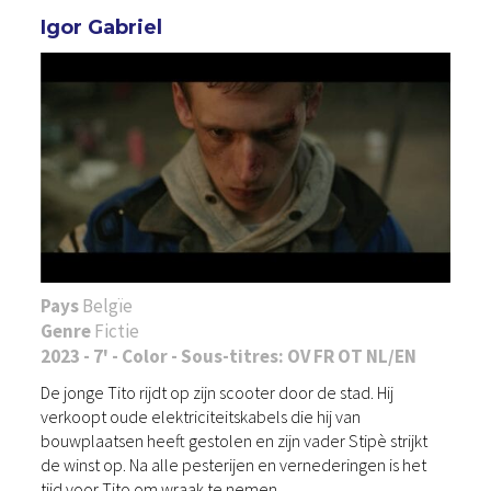
Igor Gabriel
Pays
Belgïe
Genre
Fictie
2023 - 7' - Color - Sous-titres: OV FR OT NL/EN
De jonge Tito rijdt op zijn scooter door de stad. Hij
verkoopt oude elektriciteitskabels die hij van
bouwplaatsen heeft gestolen en zijn vader Stipè strijkt
de winst op. Na alle pesterijen en vernederingen is het
tijd voor Tito om wraak te nemen.