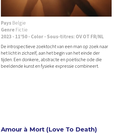
Pays
Belgïe
Genre
Fictie
2023 - 11'50 - Color - Sous-titres: OV OT FR/NL
De introspectieve zoektocht van een man op zoek naar
het licht in zichzelf, aan het begin van het einde der
tijden. Een donkere, abstracte en poëtische ode die
beeldende kunst en fysieke expressie combineert.
Amour à Mort (Love To Death)