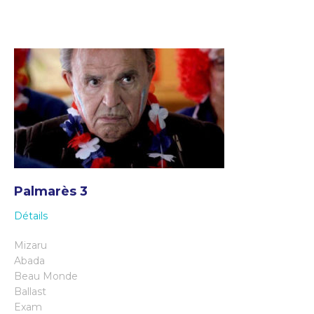
Palmarès 3
Détails
Mizaru
Abada
Beau Monde
Ballast
Exam