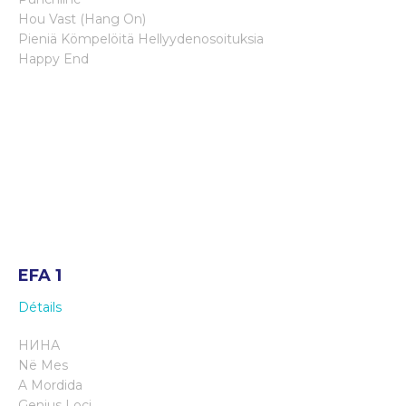
Hou Vast (Hang On)
Pieniä Kömpelöitä Hellyydenosoituksia
Happy End
EFA 1
Détails
НИНА
Në Mes
A Mordida
Genius Loci